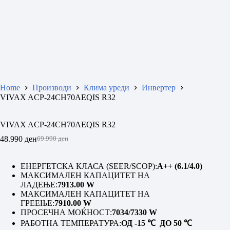
Home
Производи
Клима уреди
Инвертер
VIVAX ACP-24CH70AEQIS R32
VIVAX ACP-24CH70AEQIS R32
48.990
ден
69.990
ден
Original
Current
price
price
was:
is:
ЕНЕРГЕТСКА КЛАСА (SEER/SCOP):
A++ (6.1/4.0)
69.990 ден.
48.990 ден.
МАКСИМАЛЕН КАПАЦИТЕТ НА
ЛАДЕЊЕ:
7913.00 W
МАКСИМАЛЕН КАПАЦИТЕТ НА
ГРЕЕЊЕ:
7910.00 W
ПРОСЕЧНА МОЌНОСТ:
7034/7330 W
РАБОТНА ТЕМПЕРАТУРА:
ОД -15
℃
ДО 50
℃