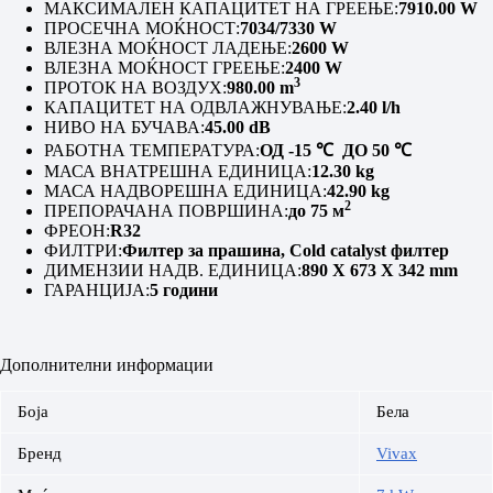
МАКСИМАЛЕН КАПАЦИТЕТ НА ГРЕЕЊЕ:
7910.00 W
ПРОСЕЧНА МОЌНОСТ:
7034/7330 W
ВЛЕЗНА МОЌНОСТ ЛАДЕЊЕ:
2600 W
ВЛЕЗНА МОЌНОСТ ГРЕЕЊЕ:
2400 W
3
ПРОТОК НА ВОЗДУХ:
980.00 m
КАПАЦИТЕТ НА ОДВЛАЖНУВАЊЕ:
2.40 l/h
НИВО НА БУЧАВА:
45.00 dB
РАБОТНА ТЕМПЕРАТУРА:
ОД -15
℃
ДО 50
℃
МАСА ВНАТРЕШНА ЕДИНИЦА:
12.30 kg
МАСА НАДВОРЕШНА ЕДИНИЦА:
42.90 kg
2
ПРЕПОРАЧАНА ПОВРШИНА:
до 75 м
ФРЕОН:
R32
ФИЛТРИ:
Филтер за прашина, Cold catalyst филтер
ДИМЕНЗИИ НАДВ. ЕДИНИЦА:
890 X 673 X 342 mm
ГАРАНЦИЈА:
5 години
Дополнителни информации
Боја
Бела
Бренд
Vivax