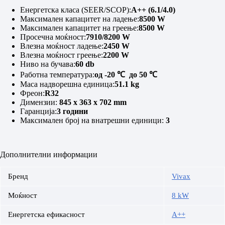
Енергетска класа (SEER/SCOP):
A++ (6.1/4.0)
Максимален капацитет на ладење:
8500 W
Максимален капацитет на греење:
8500 W
Просечна моќност:
7910/8200 W
Влезна моќност ладење:
2450 W
Влезна моќност греење:
2200 W
Ниво на бучава:
60 db
Работна температура:
од -20
℃
до 50
℃
Маса надворешна единица:
51.1 kg
Фреон:
R32
Димензии:
845 x 363 x 702 mm
Гаранција:
3 години
Максимален број на внатрешни единици:
3
Дополнителни информации
Бренд
Vivax
Моќност
8 kW
Енергетска ефикасност
A++