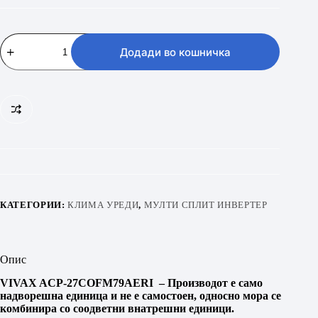
VIVAX
ACP-
Додади во кошничка
27COFM79AERI
(Надворешна
единица)
количина
КАТЕГОРИИ:
КЛИМА УРЕДИ
,
МУЛТИ СПЛИТ ИНВЕРТЕР
Опис
VIVAX ACP-27COFM79AERI – Производот е само
надворешна единица и не е самостоен, односно мора се
комбинира со соодветни внатрешни единици.