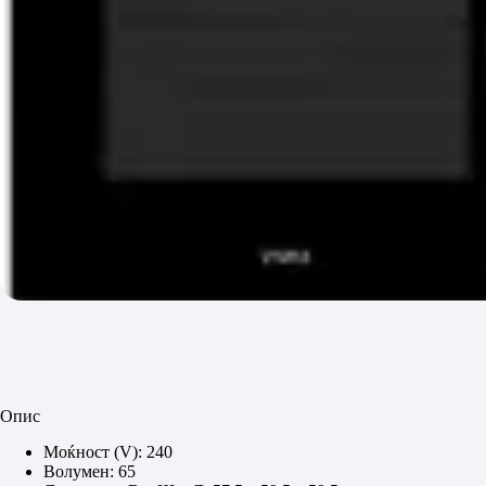
Опис
Моќност (V): 240
Волумен: 65