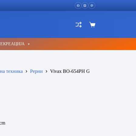
Shopping
cart
РЕКРЕАЦИЈА
на техника
Рерни
Vivax BO-654PH G
 cm