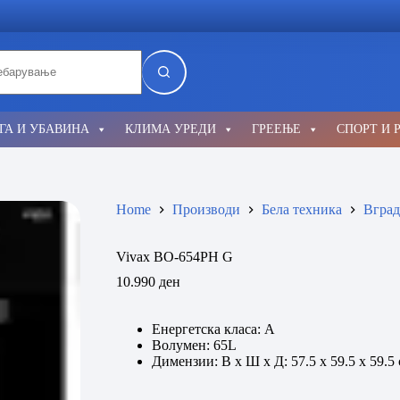
lts
ГА И УБАВИНА
КЛИМА УРЕДИ
ГРЕЕЊЕ
СПОРТ И 
Home
Производи
Бела техника
Вград
Vivax BO-654PH G
10.990
ден
Енергетска класа: А
Волумен: 65L
Димензии: В х Ш х Д: 57.5 х 59.5 х 59.5