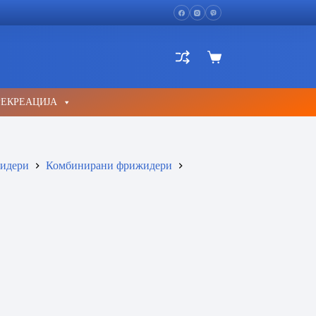
Shopping
cart
РЕКРЕАЦИЈА
идери
Комбинирани фрижидери