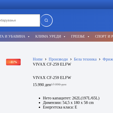
lts
ГА И УБАВИНА
КЛИМА УРЕДИ
ГРЕЕЊЕ
СПОРТ И 
Home
Производи
Бела техника
Фриж
-11%
VIVAX CF-259 ELFW
VIVAX CF-259 ELFW
15.990
ден
17.990
ден
Original
Current
price
price
was:
is:
Нето капацитет: 262L(197L/65L)
17.990 ден.
15.990 ден.
Димензии: 54,5 x 180 х 58 cm
Енергетска класа: E