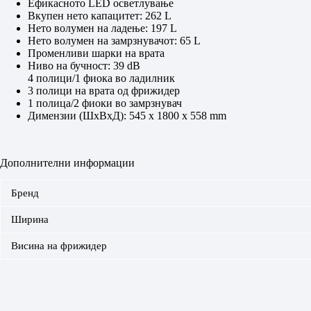
Ефикасното LED осветлување
Вкупен нето капацитет: 262 L
Нето волумен на ладење: 197 L
Нето волумен на замрзнувачот: 65 L
Променливи шарки на врата
Ниво на бучност: 39 dB
4 полици/1 фиока во ладилник
3 полици на врата од фрижидер
1 полица/2 фиоки во замрзнувач
Димензии (ШхВхД): 545 x 1800 х 558 mm
Дополнителни информации
Бренд
Ширина
Висина на фрижидер