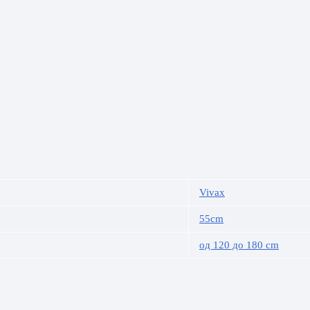
Vivax
55cm
од 120 до 180 cm