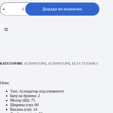
VIVAX
CHO-
Додади во кошничка
60PA075A
X
количина
КАТЕГОРИИ:
АСПИРАТОРИ
,
АСПИРАТОРИ
,
БЕЛА ТЕХНИКА
Опис
Тип: Аспиратор под елементот
Број на брзини: 2
Мотор (Ш): 75
Ширина (см): 60
Висина (см): 14