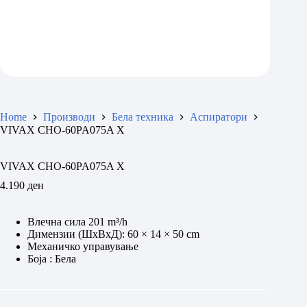
Home
Производи
Бела техника
Аспиратори
VIVAX CHO-60PA075A X
VIVAX CHO-60PA075A X
4.190
ден
Влечна сила 201 m³/h
Димензии (ШxВxД): 60 × 14 × 50 cm
Механичко управување
Боја : Бела