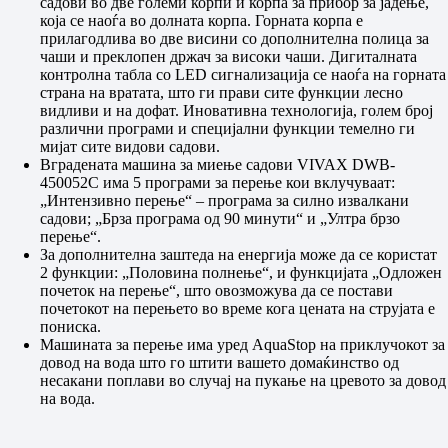
садови во две големи корпи и корпа за прибор за јадење,
која се наоѓа во долната корпа. Горната корпа е
прилагодлива во две висини со дополнителна полица за
чаши и преклопен држач за високи чаши. Дигиталната
контролна табла со LED сигнализација се наоѓа на горната
страна на вратата, што ги прави сите функции лесно
видливи и на дофат. Иновативна технологија, голем број
различни програми и специјални функции темелно ги
мијат сите видови садови.
Вградената машина за миење садови VIVAX DWB-
450052C има 5 програми за перење кои вклучуваат:
„Интензивно перење“ – програма за силно извалкани
садови; „Брза програма од 90 минути“ и „Ултра брзо
перење“.
За дополнителна заштеда на енергија може да се користат
2 функции: „Половина полнење“, и функцијата „Одложен
почеток на перење“, што овозможува да се постави
почетокот на перењето во време кога цената на струјата е
пониска.
Машината за перење има уред AquaStop на приклучокот за
довод на вода што го штити вашето домаќинство од
несакани поплави во случај на пукање на цревото за довод
на вода.