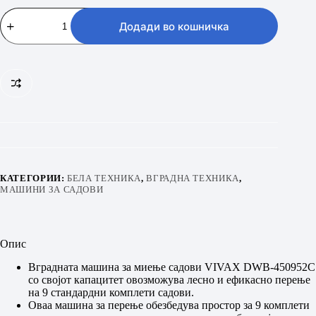
VIVAX
DWB-
Додади во кошничка
450952C
количина
КАТЕГОРИИ:
БЕЛА ТЕХНИКА
,
ВГРАДНА ТЕХНИКА
,
МАШИНИ ЗА САДОВИ
Опис
Вградната машина за миење садови VIVAX DWB-450952C
со својот капацитет овозможува лесно и ефикасно перење
на 9 стандардни комплети садови.
Оваа машина за перење обезбедува простор за 9 комплети