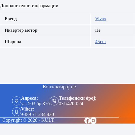
Дополнителни информации
Бренд
Vivax
Инвертер мотор
Не
Ширина
45cm
Контактирај нè
Адреса:
Телефонски број:
ул. 503 бр 87б
031/420-024
Viber:
+389 71 234 430
Copyright © 2026 - KULT