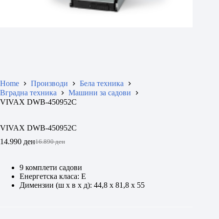
Home
Производи
Бела техника
Вградна техника
Машини за садови
VIVAX DWB-450952C
VIVAX DWB-450952C
14.990
ден
16.890
ден
Original
Current
price
price
was:
is:
9 комплети садови
16.890 ден.
14.990 ден.
Eнергетска класа: E
Димензии (ш x в x д): 44,8 x 81,8 x 55