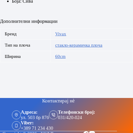
Боја: Сива
Дополнителни информации
Бренд
Vivax
Тип на плоча
стакло-керамичка плоча
Ширина
60cm
Контактирај нè
Адреса:
Телефонски број:
ул. 503 бр 87б
031/420-024
Viber:
+389 71 234 430