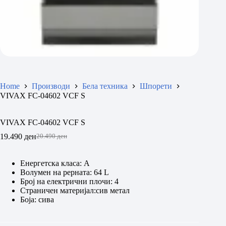
Home
Производи
Бела техника
Шпорети
VIVAX FC-04602 VCF S
VIVAX FC-04602 VCF S
19.490
ден
20.490
ден
Original
Current
price
price
was:
is:
Енергетска класа: А
20.490 ден.
19.490 ден.
Волумен на рерната: 64 L
Број на електрични плочи: 4
Страничен материјал:сив метал
Боја: сива