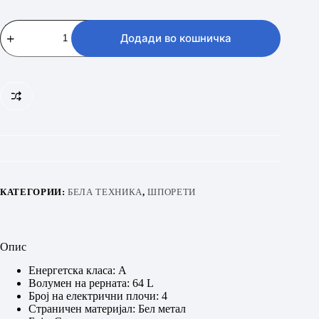
VIVAX
FC-
Додади во кошничка
04602
VCF
S
количина
КАТЕГОРИИ:
БЕЛА ТЕХНИКА
,
ШПОРЕТИ
Опис
Енергетска класа: А
Волумен на рерната: 64 L
Број на електрични плочи: 4
Страничен материјал: Бел метал