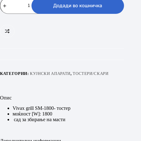
grill
Додади во кошничка
SM-
1800
количина
КАТЕГОРИИ:
КУЈНСКИ АПАРАТИ
,
ТОСТЕРИ/СКАРИ
Опис
Vivax grill SM-1800- тостер
моќност [W]: 1800
сад за збирање на масти
Дополнителни информации