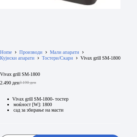
Home
Производи
Мали апарати
Кујнски апарати
Тостери/Скари
Vivax grill SM-1800
Vivax grill SM-1800
2.490
ден
3.190
ден
Original
Current
price
price
was:
is:
Vivax grill SM-1800- тостер
3.190 ден.
2.490 ден.
моќност [W]: 1800
сад за збирање на масти
Vivax