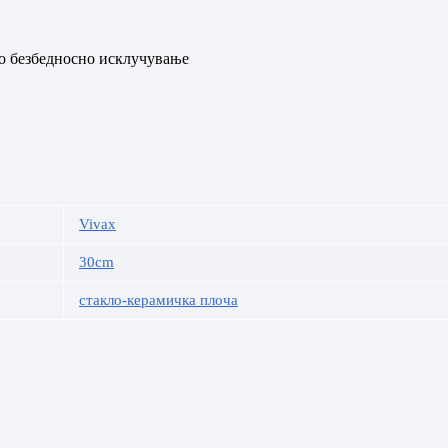
о безбедносно исклучување
Vivax
30cm
стакло-керамичка плоча