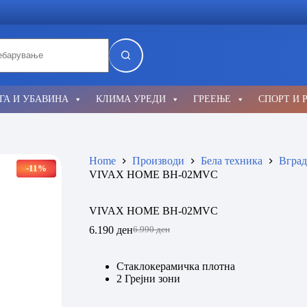
lts
ГА И УБАВИНА
КЛИМА УРЕДИ
ГРЕЕЊЕ
СПОРТ И 
Home
Производи
Бела техника
Вград
-11%
VIVAX HOME BH-02MVC
VIVAX HOME BH-02MVC
6.190
ден
6.990
ден
Original
Current
price
price
was:
is:
Стаклокерамичка плотна
6.990 ден.
6.190 ден.
2 Грејни зони