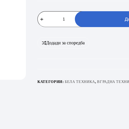
VIVAX
HOME
Д
BH-
02MVC
количина
Додади за споредба
КАТЕГОРИИ:
БЕЛА ТЕХНИКА
,
ВГРАДНА ТЕХН