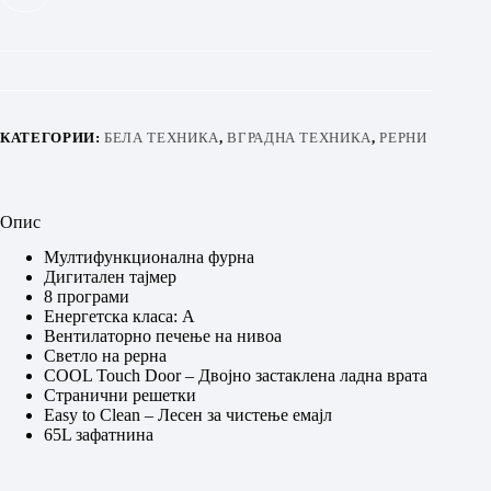
КАТЕГОРИИ:
БЕЛА ТЕХНИКА
,
ВГРАДНА ТЕХНИКА
,
РЕРНИ
Опис
Мултифункционална фурна
Дигитален тајмер
8 програми
Енергетска класа: А
Вентилаторно печење на нивоа
Светло на рерна
COOL Touch Door – Двојно застаклена ладна врата
Странични решетки
Easy to Clean – Лесен за чистење емајл
65L зафатнина