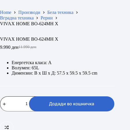
Home
Производи
Бела техника
Вградна техника
Рерни
VIVAX HOME BO-624MH X
VIVAX HOME BO-624MH X
9.990
ден
11.990
ден
Original
Current
price
price
was:
is:
Енергетска класа: А
11.990 ден.
9.990 ден.
Волумен: 65L
Димензии: В х Ш х Д: 57.5 х 59.5 х 59.5 cm
VIVAX
HOME
Додади во кошничка
BO-
624MH
X
количина