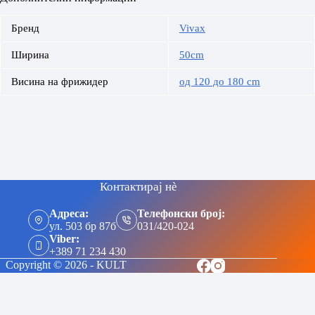
Бренд
Vivax
Ширина
50cm
Висина на фрижидер
од 120 до 180 cm
Контактирај нè
Адреса:
Телефонски број:
ул. 503 бр 87б
031/420-024
Viber:
+389 71 234 430
Copyright © 2026 - KULT