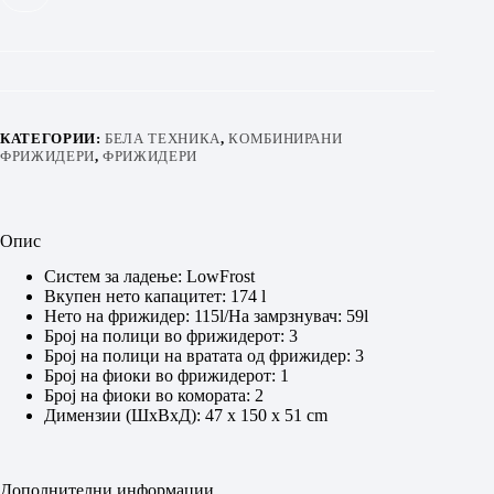
КАТЕГОРИИ:
БЕЛА ТЕХНИКА
,
КОМБИНИРАНИ
ФРИЖИДЕРИ
,
ФРИЖИДЕРИ
Опис
Систем за ладење: LowFrost
Вкупен нето капацитет: 174 l
Нето на фрижидер: 115l/На замрзнувач: 59l
Број на полици во фрижидерот: 3
Број на полици на вратата од фрижидер: 3
Број на фиоки во фрижидерот: 1
Број на фиоки во комората: 2
Димензии (ШхВхД): 47 x 150 х 51 cm
Дополнителни информации