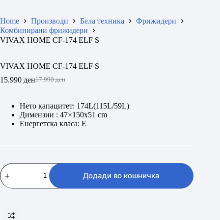
Home
Производи
Бела техника
Фрижидери
Комбинирани фрижидери
VIVAX HOME CF-174 ELF S
VIVAX HOME CF-174 ELF S
15.990
ден
17.990
ден
Original
Current
price
price
was:
is:
Нето капацитет: 174L(115L/59L)
17.990 ден.
15.990 ден.
Димензии : 47×150х51 cm
Енергетска класа: E
VIVAX
HOME
Додади во кошничка
CF-
174
ELF
S
количина