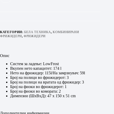
КАТЕГОРИИ:
БЕЛА ТЕХНИКА
,
КОМБИНИРАНИ
ФРИЖИДЕРИ
,
ФРИЖИДЕРИ
Опис
Систем за ладење: LowFrost
Вкупен нето капацитет: 174 l
Нето на фрижидер: 115l/На замрзнувач: 59l
Број на полици во фрижидерот: 3
Број на полици на вратата од фрижидер: 3
Број на фиоки во фрижидерот: 1
Број на фиоки во комората: 2
Димензии (ШхВхД): 47 x 150 х 51 cm
Дополнителни информации