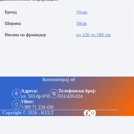
Бренд
Vivax
Ширина
50cm
Висина на фрижидер
од 120 до 180 cm
Контактирај нè
Адреса:
Телефонски број:
ул. 503 бр 87б
031/420-024
Viber:
+389 71 234 430
Copyright © 2026 - KULT