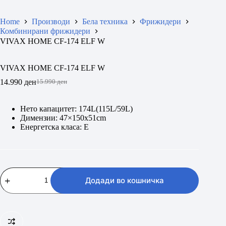
Home
Производи
Бела техника
Фрижидери
Комбинирани фрижидери
VIVAX HOME CF-174 ELF W
VIVAX HOME CF-174 ELF W
14.990
ден
15.990
ден
Original
Current
price
price
was:
is:
Нето капацитет: 174L(115L/59L)
15.990 ден.
14.990 ден.
Димензии: 47×150х51cm
Енергетска класа: E
VIVAX
HOME
Додади во кошничка
CF-
174
ELF
W
количина