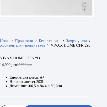
Home
Производи
Бела техника
Замрзнувачи
Хоризонтални замрзнувачи
VIVAX HOME CFR-293
VIVAX HOME CFR-293
14.990
ден
15.990
ден
Original
Current
price
price
was:
is:
Енергетска класа: A+
15.990 ден.
14.990 ден.
Нето капацитет:293L
Димензии:106,5 × 84,4 × 59,2cm
VIVAX