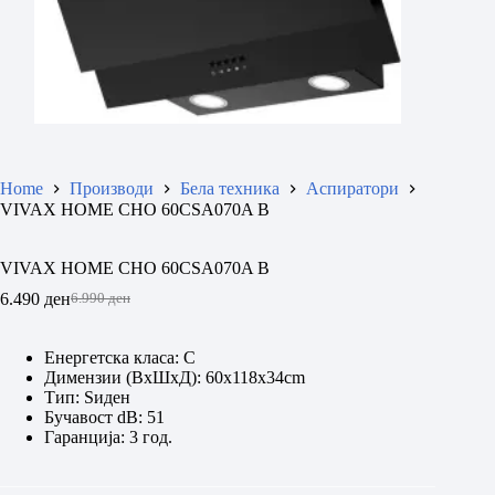
Home
Производи
Бела техника
Аспиратори
VIVAX HOME CHO 60CSA070A B
VIVAX HOME CHO 60CSA070A B
6.490
ден
6.990
ден
Original
Current
price
price
was:
is:
Енергетска класа: C
6.990 ден.
6.490 ден.
Димензии (ВxШxД): 60x118x34cm
Тип: Ѕиден
Бучавост dB: 51
Гаранција: 3 год.