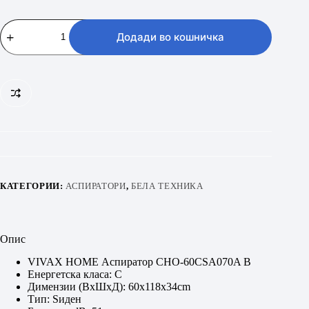
VIVAX
HOME
Додади во кошничка
CHO
60CSA070A
B
количина
КАТЕГОРИИ:
АСПИРАТОРИ
,
БЕЛА ТЕХНИКА
Опис
VIVAX HOME Аспиратор CHO-60CSA070A B
Енергетска класа: C
Димензии (ВxШxД): 60x118x34cm
Тип: Ѕиден