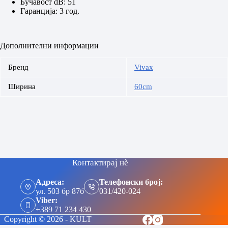
Бучавост dB: 51
Гаранција: 3 год.
Дополнителни информации
Бренд
Vivax
Ширина
60cm
Контактирај нè
Адреса:
Телефонски број:
ул. 503 бр 87б
031/420-024
Viber:
+389 71 234 430
Copyright © 2026 - KULT