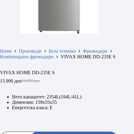
Home
Производи
Бела техника
Фрижидери
Комбинирани фрижидери
VIVAX HOME DD-235E S
VIVAX HOME DD-235E S
15.990
ден
16.990
ден
Original
Current
price
price
was:
is:
Нето капацитет: 2354L(194L/41L)
16.990 ден.
15.990 ден.
Димензии: 159x55x55
Енергетска класа: E
VIVAX