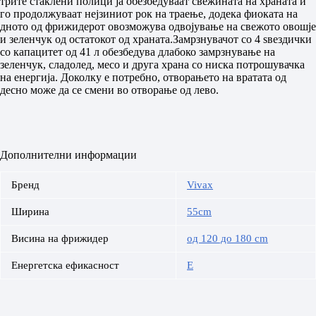
трите стаклени полици ја обезбедуваат свежината на храната и
го продолжуваат нејзиниот рок на траење, додека фиоката на
дното од фрижидерот овозможува одвојување на свежото овошје
и зеленчук од остатокот од храната.Замрзнувачот со 4 ѕвездички
со капацитет од 41 л обезбедува длабоко замрзнување на
зеленчук, сладолед, месо и друга храна со ниска потрошувачка
на енергија. Доколку е потребно, отворањето на вратата од
десно може да се смени во отворање од лево.
Дополнителни информации
Бренд
Vivax
Ширина
55cm
Висина на фрижидер
од 120 до 180 cm
Енергетска ефикасност
E