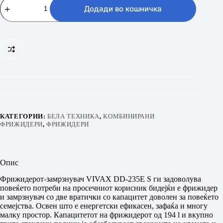
HOME
Додади во кошничка
DD-
235E
S
количина
КАТЕГОРИИ:
БЕЛА ТЕХНИКА
,
КОМБИНИРАНИ
ФРИЖИДЕРИ
,
ФРИЖИДЕРИ
Опис
Фрижидерот-замрзнувач VIVAX DD-235E S ги задоволува
повеќето потреби на просечниот корисник бидејќи е фрижидер
и замрзнувач со две вратички со капацитет доволен за повеќето
семејства. Освен што е енергетски ефикасен, зафаќа и многу
малку простор. Капацитетот на фрижидерот од 194 l и вкупно