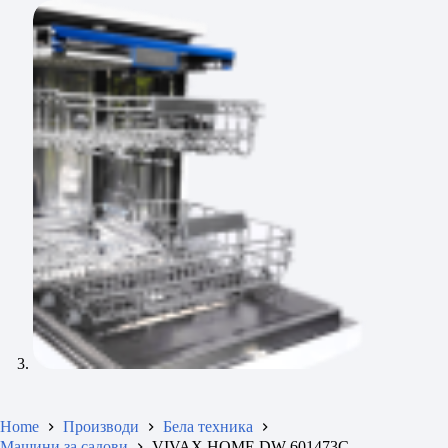
Home
Производи
Бела техника
Машини за садови
VIVAX HOME DW-601473C