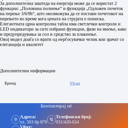
За дополнителна заштеда на енергија може да се користат 2
функции: „Половина полнење“ и функција „Одложен почеток
на перење 3/6/9h“, што овозможува да се постави почетокот на
перењето во време кога цената на струјата е пониска.
Елегантната црна контролна табла има светлечки контроли и
LED индикатори за сите избрани функции, фази на миење, како
и предупредувања за сол и средство за плакнење.
Овој модел доаѓа со врати од нерѓосувачки челик кои зрачат со
елеганција и квалитет
Дополнителни информации
Бренд
Vivax
Контактирај нè
Адреса:
Телефонски број:
ул. 503 бр 87б
031/420-024
Viber: