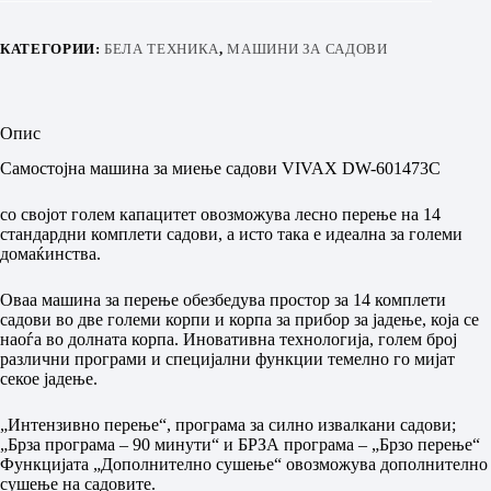
КАТЕГОРИИ:
БЕЛА ТЕХНИКА
,
МАШИНИ ЗА САДОВИ
Опис
Самостојна машина за миење садови VIVAX DW-601473C
со својот голем капацитет овозможува лесно перење на 14
стандардни комплети садови, а исто така е идеална за големи
домаќинства.
Оваа машина за перење обезбедува простор за 14 комплети
садови во две големи корпи и корпа за прибор за јадење, која се
наоѓа во долната корпа. Иновативна технологија, голем број
различни програми и специјални функции темелно го мијат
секое јадење.
„Интензивно перење“, програма за силно извалкани садови;
„Брза програма – 90 минути“ и БРЗА програма – „Брзо перење“
Функцијата „Дополнително сушење“ овозможува дополнително
сушење на садовите.