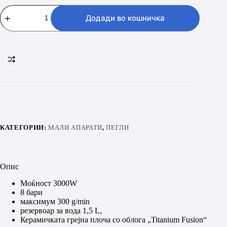
VIVAX
HOME
Додади во кошничка
IRS-
8015B
BGL
INFINITY
PRO
количина
КАТЕГОРИИ:
МАЛИ АПАРАТИ
,
ПЕГЛИ
Опис
Моќност 3000W
8 бари
максимум 300 g/min
резервоар за вода 1,5 L,
Керамичката грејна плоча со облога „Titanium Fusion“