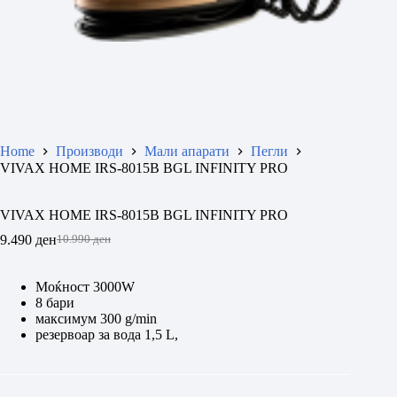
Home
Производи
Мали апарати
Пегли
VIVAX HOME IRS-8015B BGL INFINITY PRO
VIVAX HOME IRS-8015B BGL INFINITY PRO
9.490
ден
10.990
ден
Original
Current
price
price
was:
is:
Моќност 3000W
10.990 ден.
9.490 ден.
8 бари
максимум 300 g/min
резервоар за вода 1,5 L,