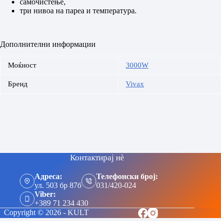
самочистење,
три нивоа на пареа и температура.
Дополнителни информации
Моќност
3000W
Бренд
Vivax
Контактирај нè
Адреса:
Телефонски број:
ул. 503 бр 87б
031/420-024
Viber:
+389 71 234 430
Copyright © 2026 - KULT