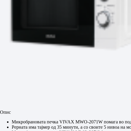
Опис
Микробрановата печка VIVAX MWO-2071W помага во подго
Рерната има тајмер од 35 минути, а со своите 5 нивоа на м