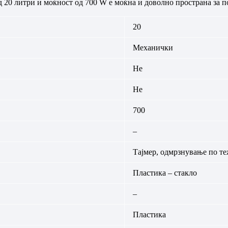
 литри и моќност од 700 W е моќна и доволно пространа за по
20
Механички
Не
Не
700
–
Тајмер, одмрзнување по т
Пластика – стакло
–
Пластика