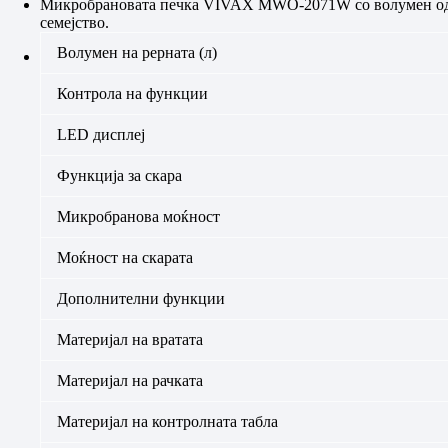
Микробрановата печка VIVAX MWO-2071W со волумен од 20
семејство.
Волумен на рерната (л)
Контрола на функции
LED дисплеј
Функција за скара
Микробранова моќност
Моќност на скарата
Дополнителни функции
Материјал на вратата
Материјал на рачката
Материјал на контролната табла