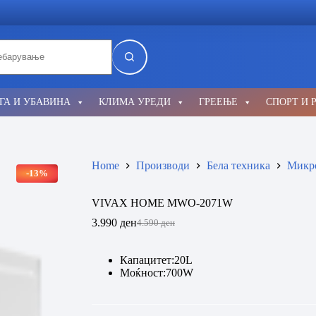
lts
ГА И УБАВИНА
КЛИМА УРЕДИ
ГРЕЕЊЕ
СПОРТ И 
Home
Производи
Бела техника
Микр
-13%
VIVAX HOME MWO-2071W
3.990
ден
4.590
ден
Original
Current
price
price
was:
is:
Кaпацитет:20L
4.590 ден.
3.990 ден.
Моќност:700W