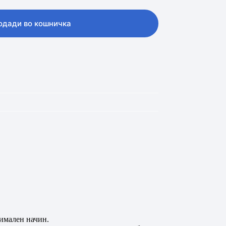
одади во кошничка
тимален начин.