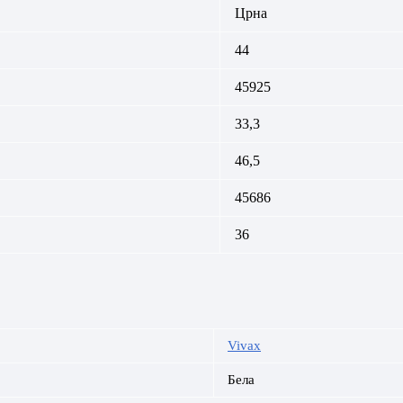
Црна
44
45925
33,3
46,5
45686
36
Vivax
Бела