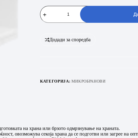
VIVAX
HOME
Д
MWO-
2071W
количина
Додади за споредба
КАТЕГОРИЈА:
МИКРОБРАНОВИ
товката на храна или брзото одмрзнување на храната.
оќност, овозможува секоја храна да се подготви или загрее на оп