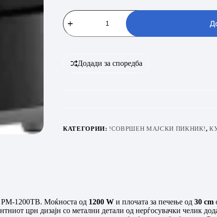
VIVAX
HOME
Д
PM-
1200TB
количина
Додади за споредба
КАТЕГОРИИ:
!СОВРШЕН МАЈСКИ ПИКНИК!
,
К
ки PM-1200TB. Моќноста од
1200 W
и плочата за печење од
30 cm
тниот црн дизајн со метални детали од нерѓосувачки челик дода