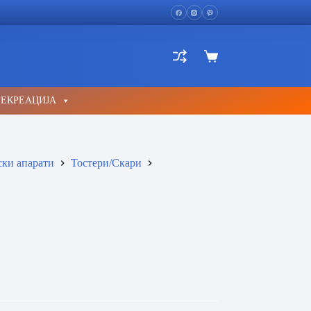
Shopping
cart
РЕКРЕАЦИЈА
ски апарати
Тостери/Скари