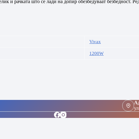
ик и рачката што се лади на допир обезбедуваат безбедност. Ре
Vivax
1200W
Ад
ул