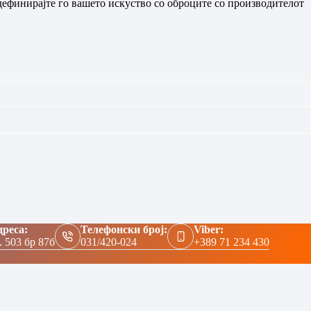
дефинирајте го вашето искуство со оброците со производителот
реса:
Телефонски број:
Viber:
. 503 бр 87б
031/420-024
+389 71 234 430