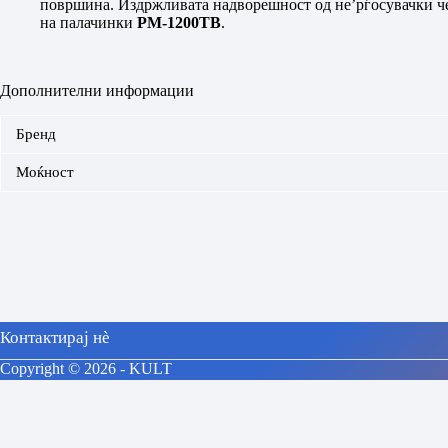
површина. Издржливата надворешност од не’рѓосувачки чел
на палачинки
PM-1200TB
.
Дополнителни информации
Бренд
Моќност
Контактирај нè
Copyright © 2026 - KULT