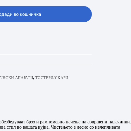
одади во кошничка
УЈНСКИ АПАРАТИ
,
ТОСТЕРИ/СКАРИ
обезбедуваат брзо и рамномерно печење на совршени палачинки.
ва стил во вашата кујна. Чистењето е лесно со нелепливата