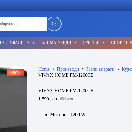
lts
ГА И УБАВИНА
КЛИМА УРЕДИ
ГРЕЕЊЕ
СПОРТ И 
Home
Производи
Мали апарати
Кујн
-16%
VIVAX HOME PM-1200TB
VIVAX HOME PM-1200TB
1.590
ден
1.890
ден
Original
Current
price
price
was:
is:
Моќност :1200 W
1.890 ден.
1.590 ден.