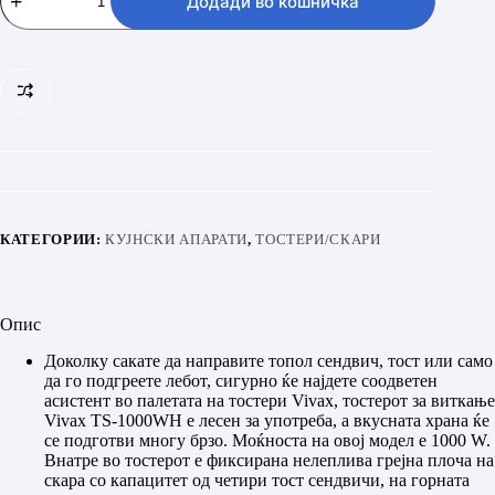
Додади во кошничка
TS-
1000X
количина
КАТЕГОРИИ:
КУЈНСКИ АПАРАТИ
,
ТОСТЕРИ/СКАРИ
Опис
Доколку сакате да направите топол сендвич, тост или само
да го подгреете лебот, сигурно ќе најдете соодветен
асистент во палетата на тостери Vivax, тостерот за виткање
Vivax TS-1000WH е лесен за употреба, а вкусната храна ќе
се подготви многу брзо. Моќноста на овој модел е 1000 W.
Внатре во тостерот е фиксирана нелеплива грејна плоча на
скара со капацитет од четири тост сендвичи, на горната