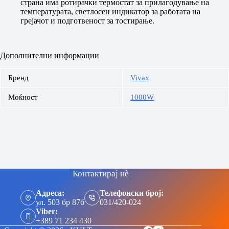
страна има ротирачки термостат за прилагодување на
температурата, светлосен индикатор за работата на
грејачот и подготвеност за тостирање.
Дополнителни информации
Бренд
Vivax
Моќност
1000W
Контактирај нè
Адреса:
Телефонски број:
ул. 503 бр 87б
031/420-024
Viber:
+389 71 234 430