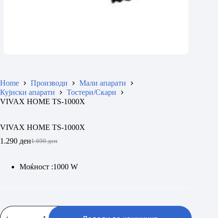
Home
Производи
Мали апарати
Кујнски апарати
Тостери/Скари
VIVAX HOME TS-1000X
VIVAX HOME TS-1000X
1.290
ден
1.690
ден
Original
Current
price
price
was:
is:
Моќност :1000 W
1.690 ден.
1.290 ден.
VIVAX
HOME