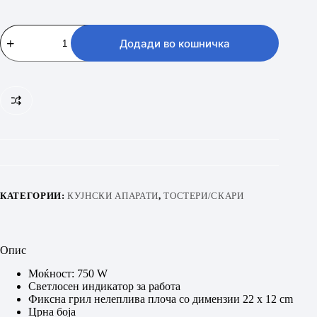
VIVAX
HOME
Додади во кошничка
TS-
7504BX
количина
КАТЕГОРИИ:
КУЈНСКИ АПАРАТИ
,
ТОСТЕРИ/СКАРИ
Опис
Моќност: 750 W
Светлосен индикатор за работа
Фиксна грил нелеплива плоча со димензии 22 x 12 cm
Црна боја