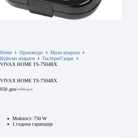
Home
Производи
Мали апарати
Кујнски апарати
Тостери/Скари
VIVAX HOME TS-7504BX
VIVAX HOME TS-7504BX
950
ден
1.090
ден
Original
Current
price
price
was:
is:
1.090 ден.
950 ден.
Моќност: 750 W
1 година гаранција