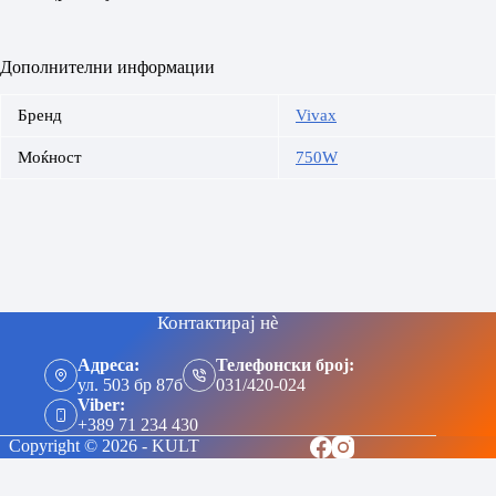
Дополнителни информации
Бренд
Vivax
Моќност
750W
Контактирај нè
Адреса:
Телефонски број:
ул. 503 бр 87б
031/420-024
Viber:
+389 71 234 430
Copyright © 2026 - KULT