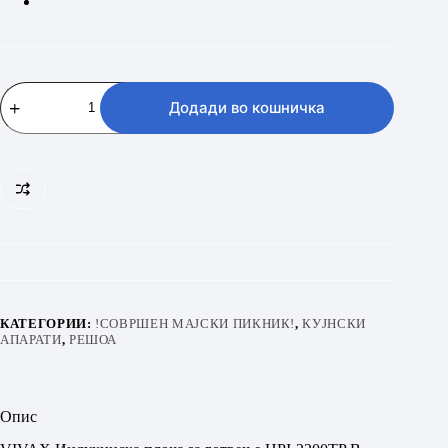
VIVAX
HPI-
Додади во кошничка
2200TP
G
количина
КАТЕГОРИИ:
!СОВРШЕН МАЈСКИ ПИКНИК!
,
КУЈНСКИ
АПАРАТИ
,
РЕШОА
Опис