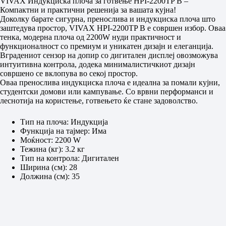
VIVAX Индукциска плоча за готвење HPI-2200TP B –
Компактни и практични решенија за вашата кујна!
Доколку барате сигурна, пренослива и индукциска плоча што
заштедува простор, VIVAX HPI-2200TP B е совршен избор. Оваа
тенка, модерна плоча од 2200W нуди практичност и
функционалност со премиум и уникатен дизајн и елеганција.
Вградениот сензор на допир со дигитален дисплеј овозможува
интуитивна контрола, додека минималистичкиот дизајн
совршено се вклопува во секој простор.
Оваа пренослива индукциска плоча е идеална за помали кујни,
студентски домови или кампување. Со врвни перформанси и
леснотија на користење, готвењето ќе стане задоволство.
Тип на плоча: Индукција
Функција на тајмер: Има
Моќност: 2200 W
Тежина (кг): 3.2 кг
Тип на контрола: Дигитален
Ширина (см): 28
Должина (см): 35