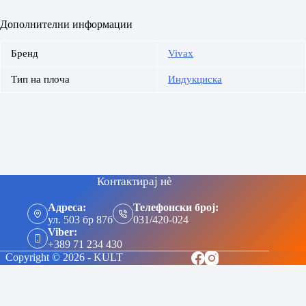
Дополнителни информации
Бренд
Vivax
Тип на плоча
Индукциска
Контактирај нè
Адреса:
Телефонски број:
ул. 503 бр 87б
031/420-024
Viber:
+389 71 234 430
Copyright © 2026 - KULT