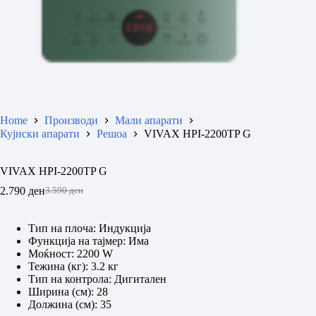
Home
Производи
Мали апарати
Кујнски апарати
Решоа
VIVAX HPI-2200TP G
VIVAX HPI-2200TP G
2.790
ден
3.590
ден
Original
Current
price
price
was:
is:
Тип на плоча: Индукција
3.590 ден.
2.790 ден.
Функција на тајмер: Има
Моќност: 2200 W
Тежина (кг): 3.2 кг
Тип на контрола: Дигитален
Ширина (см): 28
Должина (см): 35