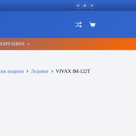
Shopping
cart
РЕКРЕАЦИЈА
ски апарати
Ледомат
VIVAX IM-122T