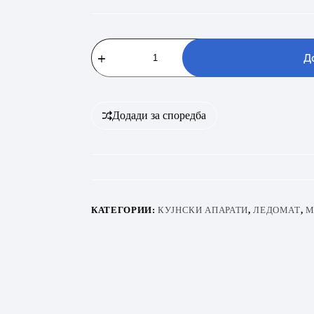
VIVAX
IM-
Д
122T
количина
Додади за споредба
КАТЕГОРИИ:
КУЈНСКИ АПАРАТИ
,
ЛЕДОМАТ
,
М