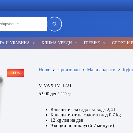
lts
ГА И УБАВИНА
КЛИМА УРЕДИ
ГРЕЕЊЕ
СПОРТ И 
Home
Производи
Мали апарати
Кујн
-33%
VIVAX IM-122T
5.990
ден
8.990
ден
Original
Current
price
price
was:
is:
Капацитет на садот за вода 2,4 l
8.990 ден.
5.990 ден.
Капацитетот на садот за лед 0.7 kg
12 kg лед на ден
9 коцки по циклус(6-7 минути)