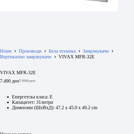
Home
Производи
Бела техника
Замрзнувачи
Вертикални замрзнувачи
VIVAX MFR-32E
VIVAX MFR-32E
7.490
ден
7.990
ден
Original
Current
price
price
was:
is:
Енергетска класа: E
7.990 ден.
7.490 ден.
Капацитет: 31литри
Димензии (ШхВxД): 47.2 х 45.0 х 49.2 cm