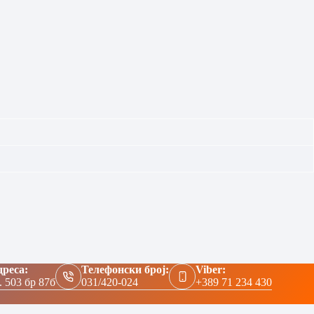
реса:
Телефонски број:
Viber:
. 503 бр 87б
031/420-024
+389 71 234 430