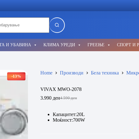
lts
ГА И УБАВИНА
КЛИМА УРЕДИ
ГРЕЕЊЕ
СПОРТ И 
Home
Производи
Бела техника
Микр
-13%
VIVAX MWO-2078
3.990
ден
4.590
ден
Original
Current
price
price
was:
is:
Кaпацитет:20L
4.590 ден.
3.990 ден.
Моќност:700W