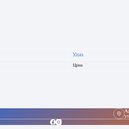
Vivax
Црна
Ад
ул