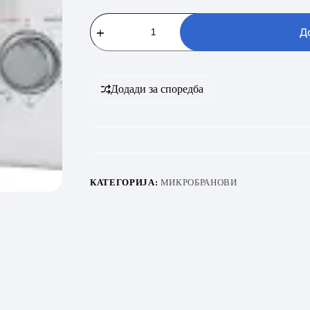
VIVAX
MWO-
Д
2078
количина
Додади за споредба
КАТЕГОРИЈА:
МИКРОБРАНОВИ