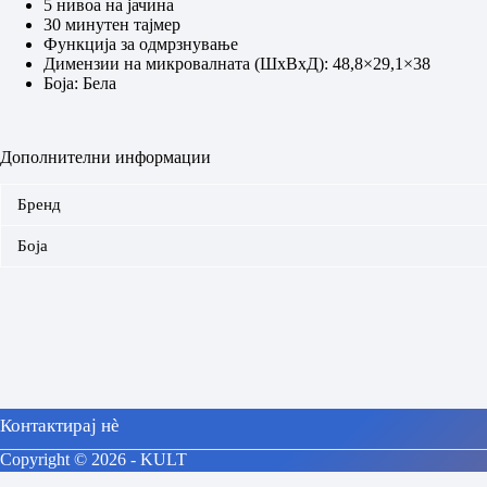
5 нивоа на јачина
30 минутен тајмер
Функција за одмрзнување
Димензии на микровалната (ШхВхД): 48,8×29,1×38
Боја: Бела
Дополнителни информации
Бренд
Боја
Контактирај нè
Copyright © 2026 - KULT