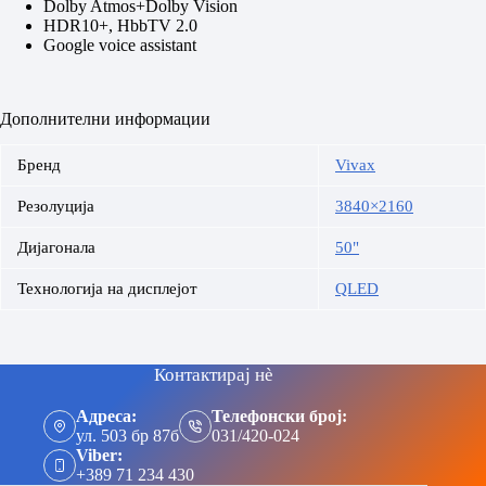
Dolby Atmos+Dolby Vision
HDR10+, HbbTV 2.0
Google voice assistant
Дополнителни информации
Бренд
Vivax
Резолуција
3840×2160
Дијагонала
50"
Технологија на дисплејот
QLED
Контактирај нè
Адреса:
Телефонски број:
ул. 503 бр 87б
031/420-024
Viber:
+389 71 234 430