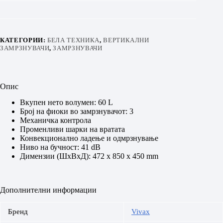
КАТЕГОРИИ:
БЕЛА ТЕХНИКА
,
ВЕРТИКАЛНИ
ЗАМРЗНУВАЧИ
,
ЗАМРЗНУВАЧИ
Опис
Вкупен нето волумен: 60 L
Број на фиоки во замрзнувачот: 3
Mеханичка контрола
Променливи шарки на вратата
Конвекционално ладење и одмрзнување
Ниво на бучност: 41 dB
Димензии (ШхВхД): 472 x 850 x 450 mm
Дополнителни информации
Бренд
Vivax