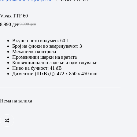
Vivax TTF 60
8.990
ден
9.990
ден
Original
Current
price
price
was:
is:
Вкупен нето волумен: 60 L
9.990 ден.
8.990 ден.
Број на фиоки во замрзнувачот: 3
Mеханичка контрола
Променливи шарки на вратата
Конвекционално ладење и одмрзнување
Ниво на бучност: 41 dB
Димензии (ШхВхД): 472 x 850 x 450 mm
Нема на залиха