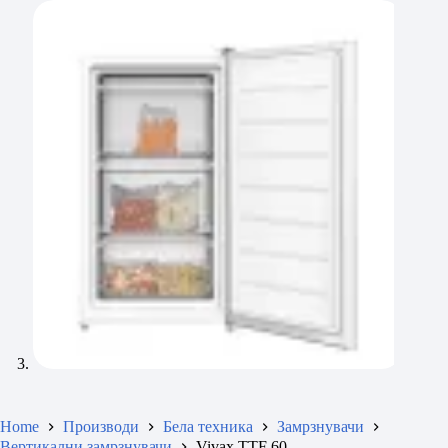
Home
Производи
Бела техника
Замрзнувачи
Вертикални замрзнувачи
Vivax TTF 60