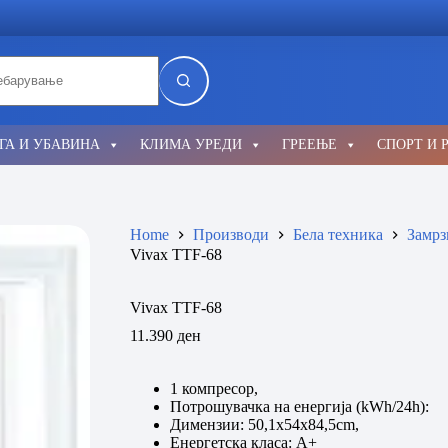
lts
ГА И УБАВИНА
КЛИМА УРЕДИ
ГРЕЕЊЕ
СПОРТ И 
Home
Производи
Бела техника
Замрз
Vivax TTF-68
Vivax TTF-68
11.390
ден
1 компресор,
Потрошувачка на енергија (kWh/24h):
Димензии: 50,1x54x84,5cm,
Енергетска класа: A+