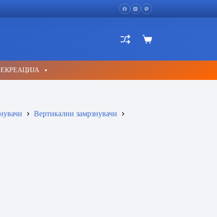
Shopping
cart
РЕКРЕАЦИЈА
нувачи
Вертикални замрзнувачи