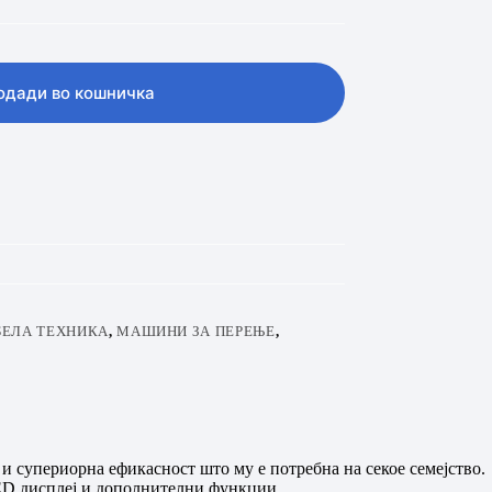
одади во кошничка
БЕЛА ТЕХНИКА
,
МАШИНИ ЗА ПЕРЕЊЕ
,
и супериорна ефикасност што му е потребна на секое семејство.
LED дисплеј и дополнителни функции.