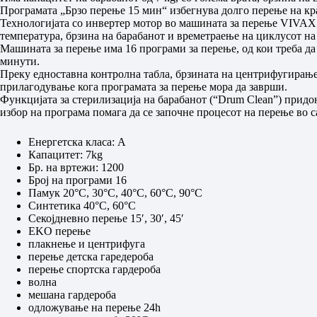
Програмата „Брзо перење 15 мин“ избегнува долго перење на кр
Технологијата со инвертер мотор во машината за перење VIVAX 
температура, брзина на барабанот и времетраење на циклусот на
Машината за перење има 16 програми за перење, од кои треба да
минути.
Преку едноставна контролна табла, брзината на центрифугирање 
прилагодување кога програмата за перење мора да заврши.
Функцијата за стерилизација на барабанот (“Drum Clean”) придо
избор на програма помага да се започне процесот на перење во 
Енергетска класа: A
Капацитет: 7kg
Бр. на вртежи: 1200
Број на програми 16
Памук 20°C, 30°C, 40°C, 60°C, 90°C
Синтетика 40°C, 60°C
Секојдневно перење 15′, 30′, 45′
EKO перење
плакнење и центрифуга
перење детска гаредероба
перење спортска гардероба
волна
мешана гардероба
одложување на перење 24h