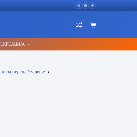
Shopping
cart
РЕКРЕАЦИЈА
и за перење/сушење