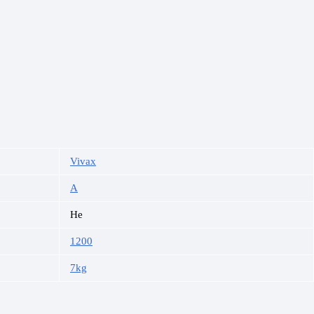
Vivax
A
Не
1200
7kg