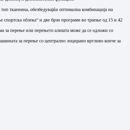
 тип ткаенина, обезбедувајќи оптимална комбинација на
е спортска облека“ и две брзи програми во траење од 15 и 42
ама за перење или перењето алишта може да се одложи со
 машината за перење со централно лоцирано вртливо копче за