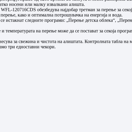
атко носени или малку извалкани алишта.
WFL-120716CDS обезбедува најдобар третман за перење за секој
 перење, како и оптимална потрошувачка на енергија и вода.
 се истакнат следните програми: „Перење детска облека“, „Перењ
и температурата на перење може да се постават за секоја прогр
несува за свежина и чистота на алиштата. Контролната табла на
само три едноставни чекори.