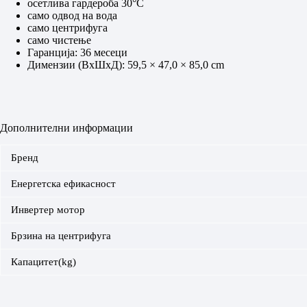
осетлива гардероба 30°C
само одвод на вода
само центрифуга
само чистење
Гаранција: 36 месеци
Димензии (ВxШxД): 59,5 × 47,0 × 85,0 cm
Дополнителни информации
Бренд
Енергетска ефикасност
Инвертер мотор
Брзина на центрифуга
Капацитет(kg)