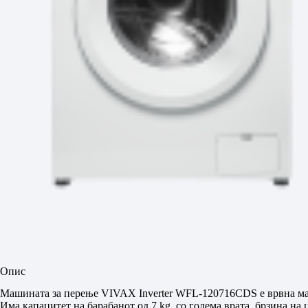
Опис
Машината за перење VIVAX Inverter WFL-120716CDS е врвна маши
Има капацитет на барабанот од 7 kg, со голема врата, брзина 