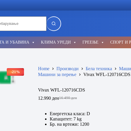
lts
ГА И УБАВИНА
КЛИМА УРЕДИ
ГРЕЕЊЕ
СПОРТ И 
Home
Производи
Бела техника
Машин
-21%
Машини за перење
Vivax WFL-120716CDS
Vivax WFL-120716CDS
12.990
ден
16.490
ден
Original
Current
price
price
was:
is:
Енергетска класа: D
16.490 ден.
12.990 ден.
Капацитет: 7 kg
Бр. на вртежи: 1200