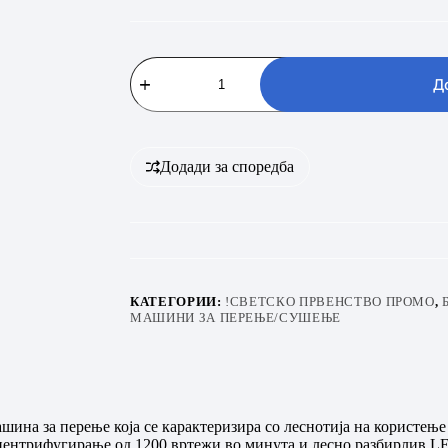
Vivax
WFL-
Д
120716CDS
количина
Додади за споредба
КАТЕГОРИИ:
!СВЕТСКО ПРВЕНСТВО ПРОМО
,
МАШИНИ ЗА ПЕРЕЊЕ/СУШЕЊЕ
на за перење која се карактеризира со леснотија на користење 
на центрифугирање од 1200 вртежи во минута и лесно разбирлив 