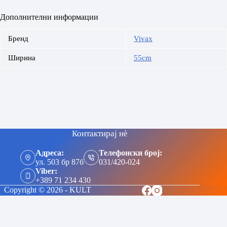
Дополнителни информации
Бренд
Vivax
Ширина
55cm
Контактирај нè
Адреса:
Телефонски број:
ул. 503 бр 87б
031/420-024
Viber:
+389 71 234 430
Copyright © 2026 - KULT