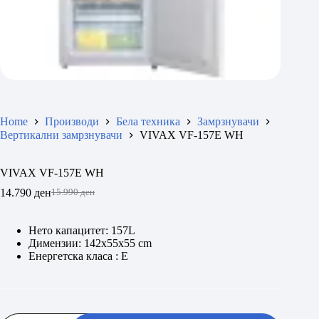
Home
Производи
Бела техника
Замрзнувачи
Вертикални замрзнувачи
VIVAX VF-157E WH
VIVAX VF-157E WH
14.790
ден
15.990
ден
Original
Current
price
price
was:
is:
Нето капацитет: 157L
15.990 ден.
14.790 ден.
Димензии: 142x55x55 cm
Енергетска класа : E
VIVAX