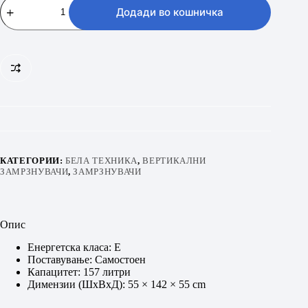
VF-
Додади во кошничка
157E
WH
количина
КАТЕГОРИИ:
БЕЛА ТЕХНИКА
,
ВЕРТИКАЛНИ
ЗАМРЗНУВАЧИ
,
ЗАМРЗНУВАЧИ
Опис
Енергетска класа: E
Поставување: Самостоен
Капацитет: 157 литри
Димензии (ШхВxД): 55 × 142 × 55 cm