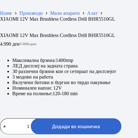
Home
Производи
Мали апарати
Алат
XIAOMI 12V Max Brushless Cordless Drill BHR5510GL
XIAOMI 12V Max Brushless Cordless Drill BHR5510GL
4.990
ден
7.990
ден
Original
Current
price
price
was:
is:
Максимална брзина:1400rmp
7.990 ден.
4.990 ден.
ЛЕД дисплеј на задната страна
30 различни брзини кои се сетираат на дисплејот
3 модови на работа
Вклучени битови и бургии во тврдо пакување
Номинален напон: 12V
Време на полнење:120-180 min
XIAOMI
12V
Додади во кошничка
Max
Brushless