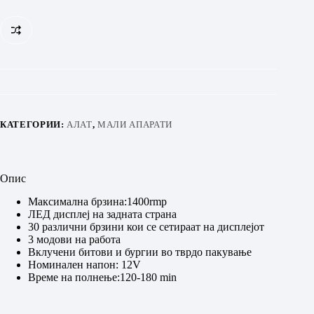
Cordless
Drill
BHR5510GL
количина
КАТЕГОРИИ:
АЛАТ
,
МАЛИ АПАРАТИ
Опис
Максимална брзина:1400rmp
ЛЕД дисплеј на задната страна
30 различни брзини кои се сетираат на дисплејот
3 модови на работа
Вклучени битови и бургии во тврдо пакување
Номинален напон: 12V
Време на полнење:120-180 min