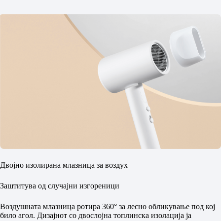
Двојно изолирана млазница за воздух
Заштитува од случајни изгореници
Воздушната млазница ротира 360° за лесно обликување под кој
било агол. Дизајнот со двослојна топлинска изолација ја