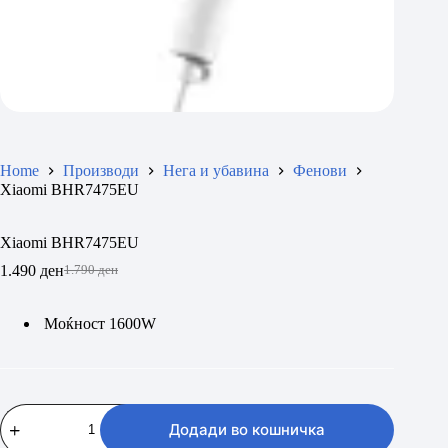
Home
Производи
Нега и убавина
Фенови
Xiaomi BHR7475EU
Xiaomi BHR7475EU
1.490
ден
1.790
ден
Original
Current
price
price
was:
is:
Моќност 1600W
1.790 ден.
1.490 ден.
Xiaomi
BHR7475EU
Додади во кошничка
количина