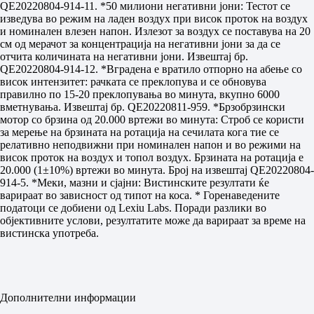
QE20220804-914-11. *50 милиони негативни јони: Тестот се
изведува во режим на ладен воздух при висок проток на воздух
и номинален влезен напон. Излезот за воздух се поставува на 20
см од мерачот за концентрација на негативни јони за да се
отчита количината на негативни јони. Извештај бр.
QE20220804-914-12. *Вградена е вратило отпорно на абење со
висок интензитет: рачката се преклопува и се обновува
правилно по 15-20 преклопувања во минута, вкупно 6000
вметнувања. Извештај бр. QE20220811-959. *Брзобрзински
мотор со брзина од 20.000 вртежи во минута: Строб се користи
за мерење на брзината на ротација на сечилата кога тие се
релативно неподвижни при номинален напон и во режими на
висок проток на воздух и топол воздух. Брзината на ротација е
20.000 (1±10%) вртежи во минута. Број на извештај QE20220804-
914-5. *Меки, мазни и сјајни: Вистинските резултати ќе
варираат во зависност од типот на коса. * Горенаведените
податоци се добиени од Lexiu Labs. Поради разлики во
објективните услови, резултатите може да варираат за време на
вистинска употреба.
Дополнителни информации