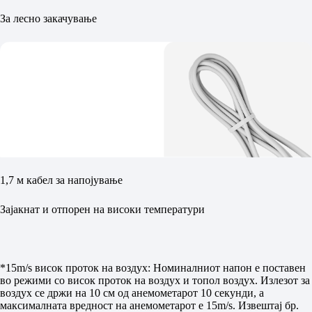
За лесно закачување
1,7 м кабел за напојување
Зајакнат и отпорен на високи температури
*15m/s висок проток на воздух: Номиналниот напон е поставен
во режими со висок проток на воздух и топол воздух. Излезот за
воздух се држи на 10 см од анемометарот 10 секунди, а
максималната вредност на анемометарот е 15m/s. Извештај бр.