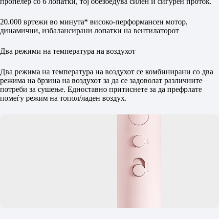
пропелер со 6 лопатки, тој обезбедува силен и сигурен проток.
20.000 вртежи во минута* високо-перформансен мотор,
динамични, избалансирани лопатки на вентилаторот
Два режими на температура на воздухот
Два режима на температура на воздухот се комбинирани со два
режима на брзина на воздухот за да се задоволат различните
потреби за сушење. Едноставно притиснете за да префрлате
помеѓу режим на топол/ладен воздух.