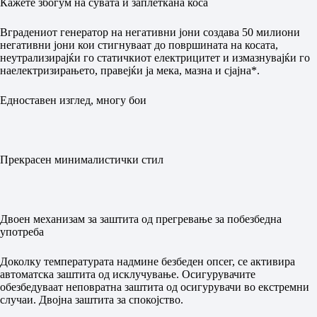
Кажете збогум на сувата и заплеткана коса
Вградениот генератор на негативни јони создава 50 милиони
негативни јони кои стигнуваат до површината на косата,
неутрализирајќи го статичкиот електрицитет и измазнувајќи го
наелектризирањето, правејќи ја мека, мазна и сјајна*.
Едноставен изглед, многу бои
Прекрасен минималистички стил
Двоен механизам за заштита од прегревање за побезбедна
употреба
Доколку температурата надмине безбеден опсег, се активира
автоматска заштита од исклучување. Осигурувачите
обезбедуваат неповратна заштита од осигурувачи во екстремни
случаи. Двојна заштита за спокојство.