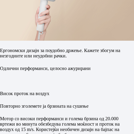
Ергономски дизајн за поудобно држење. Кажете збогум на
незгодните или неудобни рачки.
Одлични перформанси, целосно ажурирани
Висок проток на воздух
Повторно зголемете ја брзината на сушење
Мотор со високи перформанси и голема брзина од 20.000
вртежи во минута обезбедува голема моќност и проток на
воздух од 15 m/s. Користејќи необичен дизајн на бајпас на