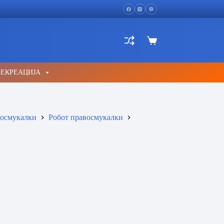
Shopping
cart
РЕКРЕАЦИЈА
осмукалки
Робот правосмукалки