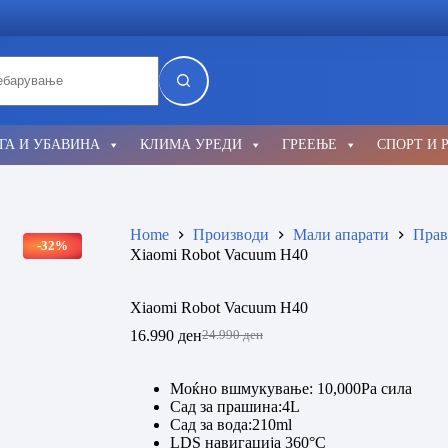
lts
ГА И УБАВИНА
КЛИМА УРЕДИ
ГРЕЕЊЕ
СПОРТ И 
Home
Производи
Мали апарати
Прав
-32%
Xiaomi Robot Vacuum H40
Xiaomi Robot Vacuum H40
16.990
ден
24.990
ден
Original
Current
price
price
was:
is:
Моќно вшмукување: 10,000Pa сила
24.990 ден.
16.990 ден.
Сад за прашина:4L
Сад за вода:210ml
LDS навигација 360°C