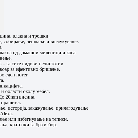
шина, влакна и трошки.
ње, собирање, чешлање и вшмукување.
а.
влакна од домашни миленици и коса.
знење.
 – за сите видови нечистотии.
рвоар за ефективно бришење.
о еден потег.
а.
икацијата.
 и области околу мебел.
 До 20mm висина.
а прашина.
ње, историја, закажување, прилагодување.
Alexa.
ање или избегнување на теписи.
ња, кратенки за брз избор.