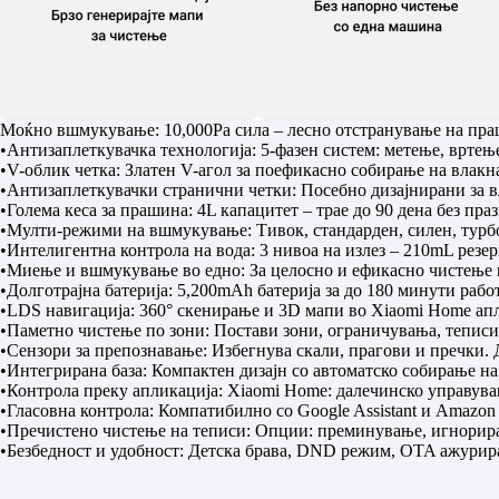
Моќно вшмукување: 10,000Pa сила – лесно отстранување на пра
•Антизаплеткувачка технологија: 5-фазен систем: метење, врте
•V-облик четка: Златен V-агол за поефикасно собирање на влакн
•Антизаплеткувачки странични четки: Посебно дизајнирани за 
•Голема кеса за прашина: 4L капацитет – трае до 90 дена без пра
•Мулти-режими на вшмукување: Тивок, стандарден, силен, турбо
•Интелигентна контрола на вода: 3 нивоа на излез – 210mL резе
•Миење и вшмукување во едно: За целосно и ефикасно чистење в
•Долготрајна батерија: 5,200mAh батерија за до 180 минути работ
•LDS навигација: 360° скенирање и 3D мапи во Xiaomi Home апл
•Паметно чистење по зони: Постави зони, ограничувања, теписи
•Сензори за препознавање: Избегнува скали, прагови и пречки.
•Интегрирана база: Компактен дизајн со автоматско собирање н
•Контрола преку апликација: Xiaomi Home: далечинско управува
•Гласовна контрола: Компатибилно со Google Assistant и Amazon 
•Пречистено чистење на теписи: Опции: преминување, игнорир
•Безбедност и удобност: Детска брава, DND режим, OTA ажурира