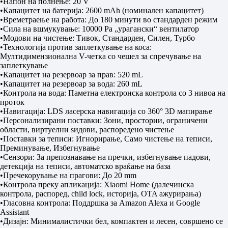
•Напон на полнење: 20 V
•Капацитет на батерија: 2600 mAh (номинален капацитет)
•Времетраење на работа: До 180 минути во стандардeн режим
•Сила на вшмукување: 10000 Pa „урагански“ вентилатор
•Модови на чистење: Тивок, Стандарден, Силен, Турбо
•Технологија против заплеткување на коса:
Мултидимензионална V-четка со чешел за спречување на
заплеткување
•Капацитет на резервоар за прав: 520 mL
•Капацитет на резервоар за вода: 260 mL
•Контрола на вода: Паметна електронска контрола со 3 нивоа на
проток
•Навигација: LDS ласерска навигација со 360° 3D мапирање
•Персонализирани поставки: Зони, простории, ограничени
области, виртуелни ѕидови, распоредено чистење
•Поставки за теписи: Игнорирање, Само чистење на теписи,
Преминување, Избегнување
•Сензори: За препознавање на пречки, избегнување падови,
детекција на теписи, автоматско враќање на база
•Пречекорување на прагови: До 20 mm
•Контрола преку апликација: Xiaomi Home (далечинска
контрола, распоред, child lock, историја, OTA ажурирања)
•Гласовна контрола: Поддршка за Amazon Alexa и Google
Assistant
•Дизајн: Минималистички бел, компактен и лесен, совршено се