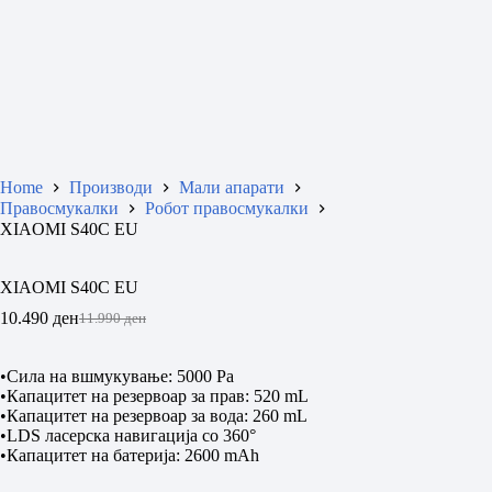
Home
Производи
Мали апарати
Правосмукалки
Робот правосмукалки
XIAOMI S40C EU
XIAOMI S40C EU
10.490
ден
11.990
ден
Original
Current
price
price
was:
is:
•Сила на вшмукување: 5000 Pa
11.990 ден.
10.490 ден.
•Капацитет на резервоар за прав: 520 mL
•Капацитет на резервоар за вода: 260 mL
•LDS ласерска навигација со 360°
•Капацитет на батерија: 2600 mAh