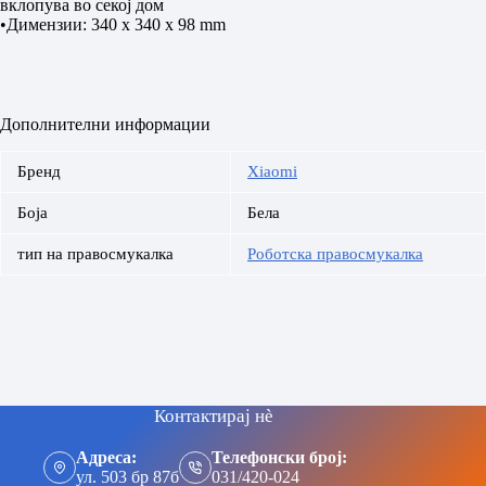
вклопува во секој дом
•Димензии: 340 x 340 x 98 mm
Дополнителни информации
Бренд
Xiaomi
Боја
Бела
тип на правосмукалка
Роботска правосмукалка
Контактирај нè
Адреса:
Телефонски број:
ул. 503 бр 87б
031/420-024