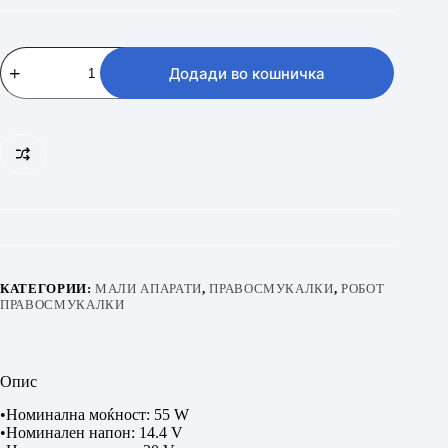
XIAOMI
S40C
Додади во кошничка
EU
количина
КАТЕГОРИИ:
МАЛИ АПАРАТИ
,
ПРАВОСМУКАЛКИ
,
РОБОТ
ПРАВОСМУКАЛКИ
Опис
•Номинална моќност: 55 W
•Номинален напон: 14.4 V