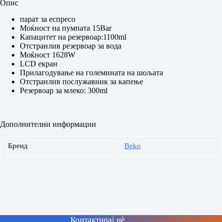
Опис
парат за еспресо
Моќност на пумпата 15Bar
Капацитет на резервоар:1100ml
Отстранлив резервоар за вода
Моќност 1628W
LCD екран
Прилагодување на големината на шољата
Отстранлив послужавник за капење
Резервоар за млеко: 300ml
Дополнителни информации
Бренд
Beko
Контактирај нè