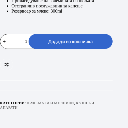
Прилагодување на големината на шољата
Отстранлив послужавник за капење
Резервоар за млеко: 300ml
BEKO
CEP
Додади во кошничка
5304
X
количина
КАТЕГОРИИ:
КАФЕМАТИ И МЕЛНИЦИ
,
КУЈНСКИ
АПАРАТИ