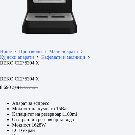
Home
Производи
Мали апарати
Кујнски апарати
Кафемати и мелници
BEKO CEP 5304 X
BEKO CEP 5304 X
8.690
ден
10.990
ден
Original
Current
price
price
was:
is:
Aпарат за еспресо
10.990 ден.
8.690 ден.
Моќност на пумпата 15Bar
Капацитет на резервоар:1100ml
Отстранлив резервоар за вода
Моќност 1628W
LCD екран