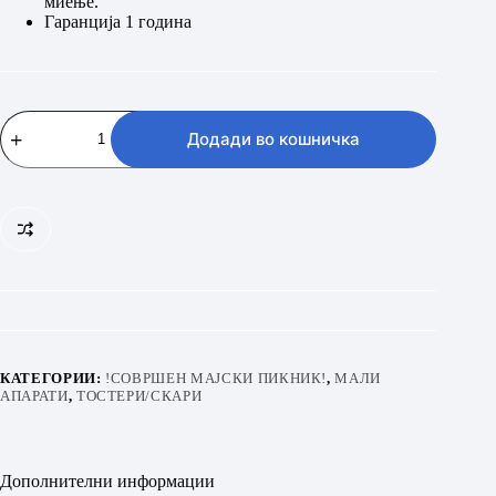
миење.
Гаранција 1 година
VIVAX
EG-
Додади во кошничка
4020HZ
количина
КАТЕГОРИИ:
!СОВРШЕН МАЈСКИ ПИКНИК!
,
МАЛИ
АПАРАТИ
,
ТОСТЕРИ/СКАРИ
Дополнителни информации