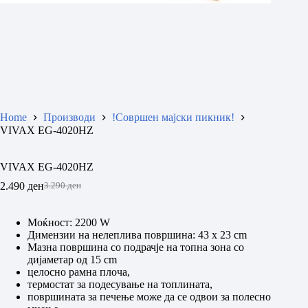
Home
Производи
!Совршен мајски пикник!
VIVAX EG-4020HZ
VIVAX EG-4020HZ
2.490
ден
3.290
ден
Original
Current
price
price
was:
is:
Моќност: 2200 W
3.290 ден.
2.490 ден.
Димензии на нелеплива површина: 43 x 23 cm
Мазна површина со подрачје на топна зона со
дијаметар од 15 cm
целосно рамна плоча,
термостат за подесување на топлината,
површината за печење може да се одвои за полесно