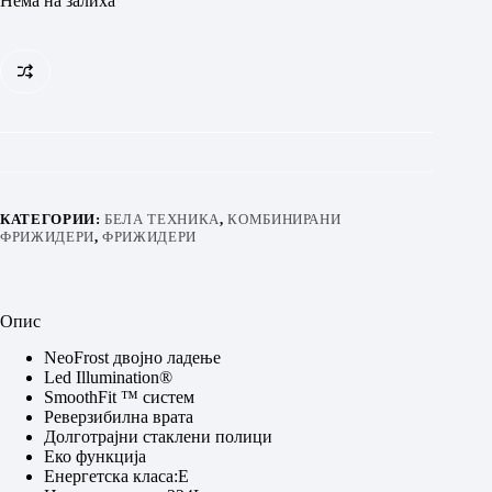
Нема на залиха
КАТЕГОРИИ:
БЕЛА ТЕХНИКА
,
КОМБИНИРАНИ
ФРИЖИДЕРИ
,
ФРИЖИДЕРИ
Опис
NeoFrost двојно ладење
Led Illumination®
SmoothFit ™ систем
Реверзибилна врата
Долготрајни стаклени полици
Еко функција
Енергетска класа:E