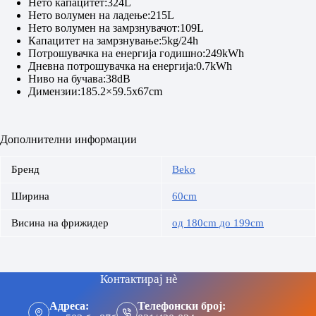
Нето капацитет:324L
Нето волумен на ладење:215L
Нето волумен на замрзнувачот:109L
Капацитет на замрзнување:5kg/24h
Потрошувачка на енергија годишно:249kWh
Дневна потрошувачка на енергија:0.7kWh
Ниво на бучава:38dB
Димензии:185.2×59.5x67cm
Дополнителни информации
Бренд
Beko
Ширина
60cm
Висина на фрижидер
од 180cm до 199cm
Контактирај нè
Адреса:
Телефонски број: