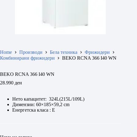
Home
Производи
Бела техника
Фрижидери
Комбинирани фрижидери
BEKO RCNA 366 I40 WN
BEKO RCNA 366 I40 WN
28.990
ден
Нето капацитет: 324L(215L/109L)
Димензии: 60×185×59,2 cm
Eнергетска класа : E