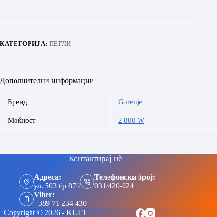
КАТЕГОРИЈА:
ПЕГЛИ
Дополнителни информации
Бренд
Gorenje
Моќност
2 800 W
Контактирај нè
Адреса:
Телефонски број:
ул. 503 бр 87б
031/420-024
Viber:
+389 71 234 430
Copyright © 2026 - KULT