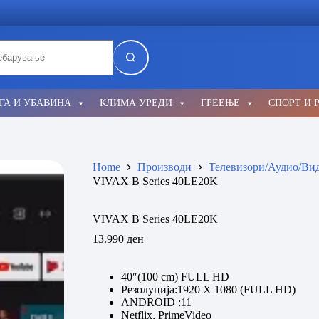
lts
ГА И УБАВИНА
КЛИМА УРЕДИ
ГРЕЕЊЕ
СПОРТ И 
Home
Производи
Телевизори/Аудио/Ви
VIVAX B Series 40LE20K
VIVAX B Series 40LE20K
13.990
ден
40″(100 cm) FULL HD
Резолуција:1920 X 1080 (FULL HD)
ANDROID :11
Netflix, PrimeVideo