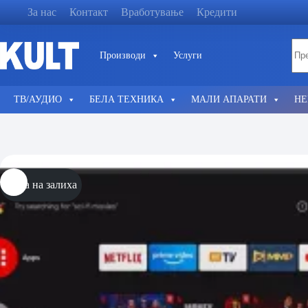
Skip
За нас
Контакт
Вработување
Кредити
to
content
No
Производи
Услуги
resu
ТВ/АУДИО
БЕЛА ТЕХНИКА
МАЛИ АПАРАТИ
НЕ
Нема на залиха