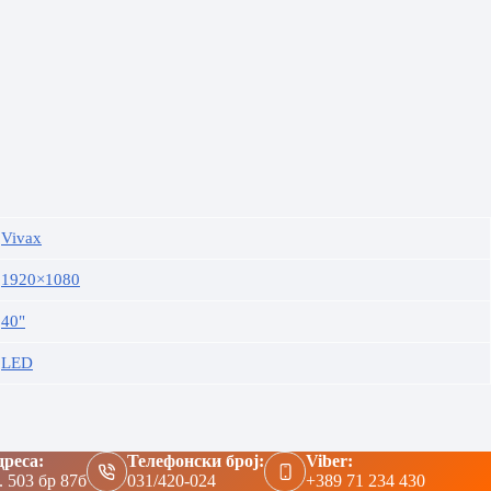
Vivax
1920×1080
40"
LED
реса:
Телефонски број:
Viber:
. 503 бр 87б
031/420-024
+389 71 234 430