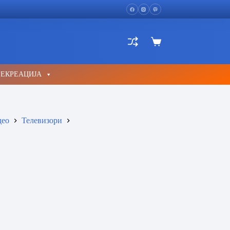
Shopping
cart
РЕКРЕАЦИЈА
део
Телевизори