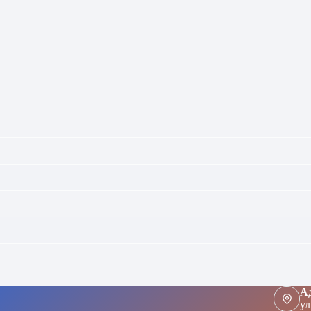
Ад
ул