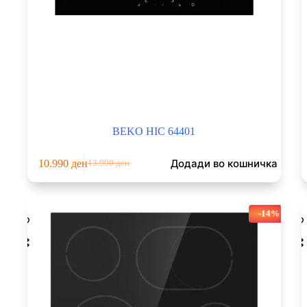
BEKO HIC 64401
Додади во кошничка
10.990
ден
13.990
ден
Original
Current
price
price
was:
is:
13.990 ден.
10.990 ден.
-14%