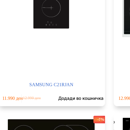
SAMSUNG C21RJAN
Додади во кошничка
11.990
ден
12.99
12.990
ден
Original
Current
price
price
was:
is:
12.990 ден.
11.990 ден.
-7%