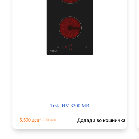
Tesla HV 3200 MB
Додади во кошничка
5.590
ден
6.890
ден
Original
Current
price
price
was:
is: