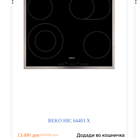
BEKO HIC 64403 X
Додади во кошничка
13.490
ден
14.990
ден
Original
Current