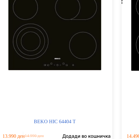
BEKO HIC 64404 T
Додади во кошничка
13.990
ден
14.49
14.990
ден
Original
Current