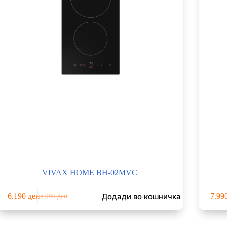
VIVAX HOME BH-02MVC
Додади во кошничка
6.190
ден
7.99
6.990
ден
Original
Current
price
price
was:
is: